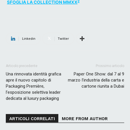
2
SFOGLIA LA COLLECTION MMXX
Linkedin
Twitter
Articolo precedente
Prossimo articolo
Una rinnovata identità grafica
Paper One Show: dal 7 al 9
apre il nuovo capitolo di
marzo I’industria della carta e
Packaging Première,
cartone riunita a Dubai
l’esposizione selettiva leader
dedicata al luxury packaging
ARTICOLI CORRELATI
MORE FROM AUTHOR