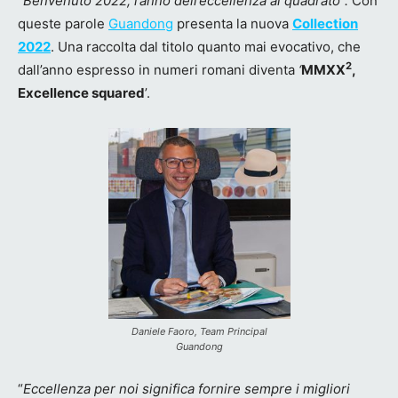
“Benvenuto 2022, l’anno dell’eccellenza al quadrato”.
Con
queste parole
Guandong
presenta la nuova
Collection
2022
. Una raccolta dal titolo quanto mai evocativo, che
2
dall’anno espresso in numeri romani diventa
‘
MMXX
,
Excellence squared
’.
Daniele Faoro, Team Principal
Guandong
“
Eccellenza per noi significa fornire sempre i migliori