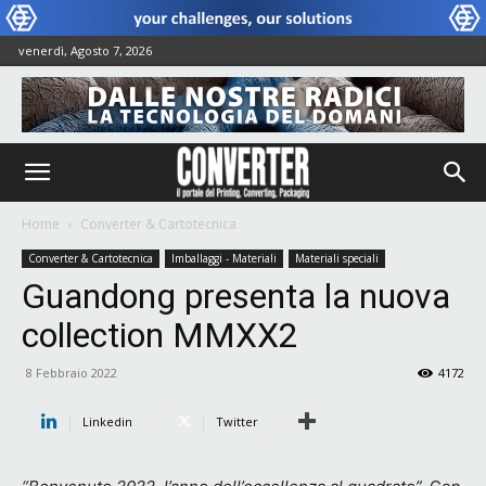
venerdì, Agosto 7, 2026
Home
Converter & Cartotecnica
Converter & Cartotecnica
Imballaggi - Materiali
Materiali speciali
Guandong presenta la nuova
collection MMXX2
8 Febbraio 2022
4172
Linkedin
Twitter