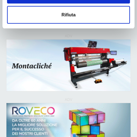
Rifiuta
ADV
ADV