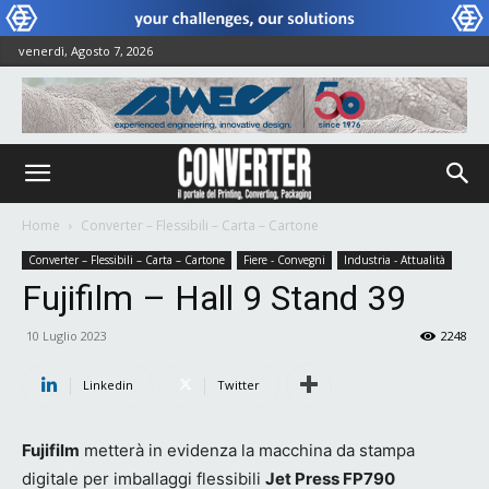
venerdì, Agosto 7, 2026
Home
Converter – Flessibili – Carta – Cartone
Converter – Flessibili – Carta – Cartone
Fiere - Convegni
Industria - Attualità
Fujifilm – Hall 9 Stand 39
10 Luglio 2023
2248
Linkedin
Twitter
Fujifilm
metterà in evidenza la macchina da stampa
digitale per imballaggi flessibili
Jet Press FP790