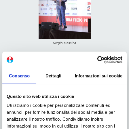
Sergio Messina
Francesco Lettieri
di
Rossini Spa
ha invece portato sul
palco del Flexo Day in qualità di testimonial Sergio
Messina titolare di
JOEPLAST S.P.A.
, produttore di
Consenso
Dettagli
Informazioni sui cookie
imballaggi flessibili siciliano che vanta un processo
completo, dall’estrusione, alla stampa, laminazione e
taglio, e che ha scelto di equipaggiare tutte le sue
Questo sito web utilizza i cookie
macchine da stampa con l’Evolution System di Rossini,
Utilizziamo i cookie per personalizzare contenuti ed
ovvero il sistema automatico di pulizia del tamburo
annunci, per fornire funzionalità dei social media e per
centrale delle linee flexo.
analizzare il nostro traffico. Condividiamo inoltre
informazioni sul modo in cui utilizza il nostro sito con i