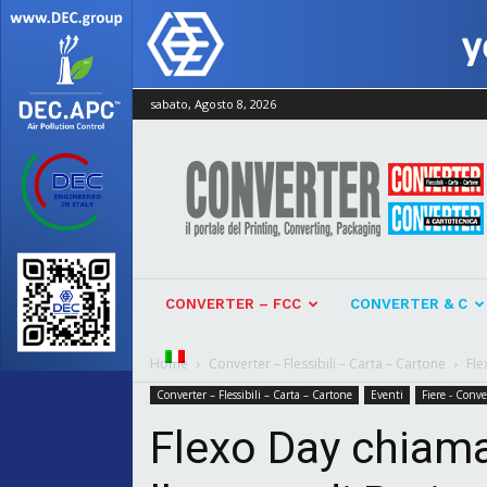
sabato, Agosto 8, 2026
Converter
CONVERTER – FCC
CONVERTER & C
Home
Converter – Flessibili – Carta – Cartone
Fle
Converter – Flessibili – Carta – Cartone
Eventi
Fiere - Conv
Flexo Day chiama