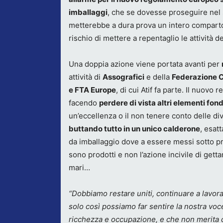
imballaggi
, che se dovesse proseguire nel s
metterebbe a dura prova un intero comparto
rischio di mettere a repentaglio le attività d
Una doppia azione viene portata avanti per
attività di
Assografici
e della
Federazione C
e FTA Europe
, di cui Atif fa parte. Il nuov
facendo
perdere di vista altri elementi fo
un’eccellenza o il non tenere conto delle div
buttando tutto in un unico calderone
, esat
da imballaggio dove a essere messi sotto pro
sono prodotti e non l’azione incivile di getta
mari…
“Dobbiamo restare uniti, continuare a lavorar
solo così possiamo far sentire la nostra vo
ricchezza e occupazione, e che non merita d