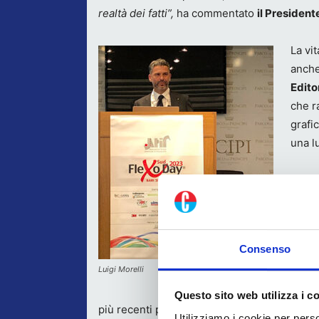
realtà dei fatti”,
ha commentato
il Presiden
La vit
anche
Edito
che r
grafi
una l
Forma
Aprir
dedic
Consenso
ma per
Luigi Morelli
del p
la Co
Questo sito web utilizza i c
più recenti portati avanti insieme agli Istituti
Utilizziamo i cookie per perso