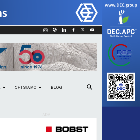
R
CHI SIAMO
BLOG
ADV