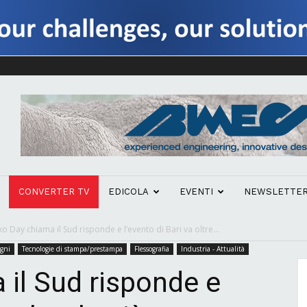
CONVERTER TV
EDICOLA
EVENTI
NEWSLETTE
xo Day chiama il Sud risponde e l’evento di Bari va oltre...
egni
Tecnologie di stampa/prestampa
Flessografia
Industria - Attualità
 il Sud risponde e