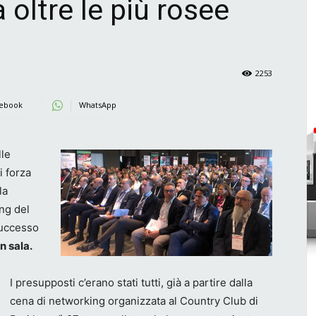
a oltre le più rosee
2253
ebook
WhatsApp
lle
i forza
la
ng del
successo
n sala.
I presupposti c’erano stati tutti, già a partire dalla
cena di networking organizzata al Country Club di