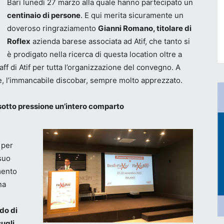
Bari lunedì 27 marzo alla quale hanno partecipato un
centinaio di persone
. E qui merita sicuramente un
doveroso ringraziamento
Gianni Romano, titolare di
Roflex
azienda barese associata ad Atif, che tanto si
è prodigato nella ricerca di questa location oltre a
ff di Atif per tutta l’organizzazione del convegno. A
e, l’immancabile discobar, sempre molto apprezzato.
 sotto pressione un’intero comparto
 per
suo
mento
na
do di
ugli