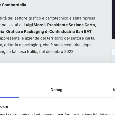
te Gambardella
.
alità del settore grafico e cartotecnico è stata ripresa
 nei saluti di
Luigi Morelli Presidente Sezione Carta,
ria, Grafica e Packaging di Confindustria Bari BAT
appresenta le aziende del territorio del settore carta,
ca, editoria e packaging, che è stata costituita, dopo
unga e faticosa trafila, nel dicembre 2022.
zione flexo: i progetti per le scuole
e un convegno di questa portata con due interventi
ati alla formazione è stato sicuramente un bel segnale,
Dettagli
 Atif l’
aspetto formativo è uno dei punti qualificanti
rogetto associativo
come ricordato da
Ira Nicoletti per
mmissione Education
, che ha aggiornato sui progetti
ookie
 scolastici e quelli futuri.
nalizzare contenuti ed annunci, per fornire funzionalità dei socia