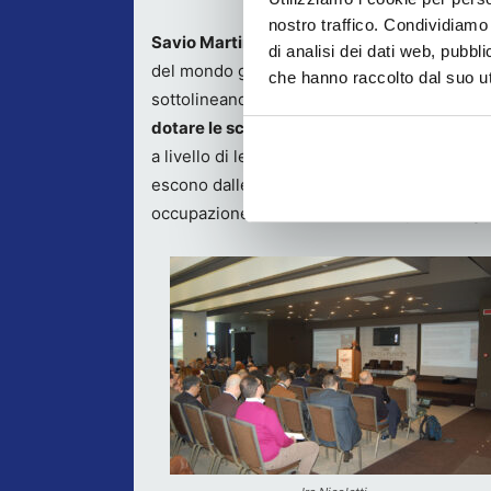
nostro traffico. Condividiamo 
Savio Martinico, Direttore di ENIP GCT
, en
di analisi dei dati web, pubbl
del mondo grafico e cartotecnico, ha ribadito
che hanno raccolto dal suo uti
sottolineando
l’importanza strategica di col
dotare le scuole di laboratori attrezzati
, c
a livello di leadership di mercato, e ricord
escono dalle 35 scuole accreditate da ENGP
occupazione, mentre la restante parte degli