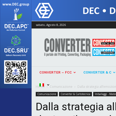
sabato, Agosto 8, 2026
Converter
CONVERTER – FCC
CONVERTER & C
Home
Comunicazione
Dalla strategia all’emozio
Comunicazione
Converter & Cartotecnica
Imballaggi - Mater
Dalla strategia a