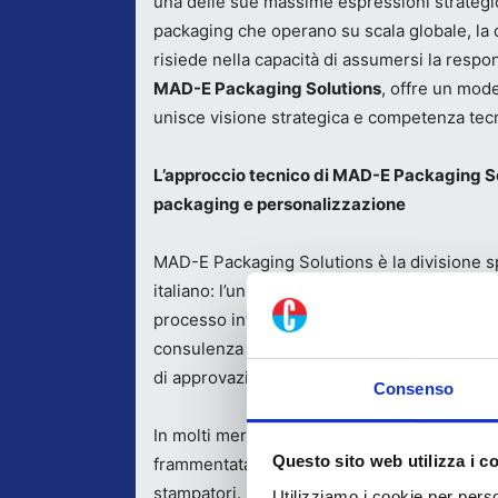
una delle sue massime espressioni strategic
packaging che operano su scala globale, la d
risiede nella capacità di assumersi la respon
MAD-E Packaging Solutions
, offre un mode
unisce visione strategica e competenza tecn
L’approccio tecnico di MAD-E Packaging So
packaging e personalizzazione
MAD-E Packaging Solutions è la divisione 
italiano: l’unica realtà in Italia a integrare
pa
processo interno end-to-end completo, certi
consulenza completa sull’intero processo g
di approvazione.
Consenso
In molti mercati, la gestione dei materiali gra
Questo sito web utilizza i c
frammentata tra agenzie creative, studi tecn
stampatori. Questo modello dispersivo gen
Utilizziamo i cookie per perso