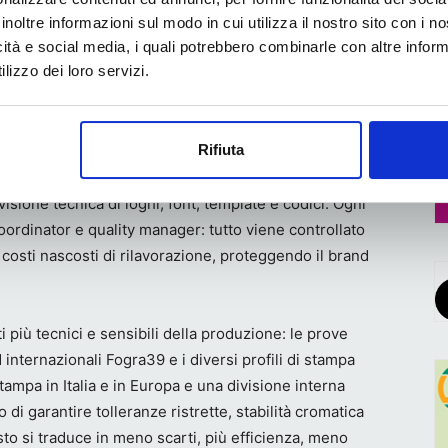
i di
inoltre informazioni sul modo in cui utilizza il nostro sito con i 
icità e social media, i quali potrebbero combinarle con altre inform
 delle
lizzo dei loro servizi.
ic chain in un processo digitale strutturato, progettato
Rifiuta
bile, che abbraccia il ciclo di vita completo del pack:
zioni e adattamenti delle SKU multi-lingua, controllo
sione tecnica di loghi, font, template e codici. Ogni
oordinator e quality manager: tutto viene controllato
 costi nascosti di rilavorazione, proteggendo il brand
ti più tecnici e sensibili della produzione: le prove
internazionali Fogra39 e i diversi profili di stampa
stampa in Italia e in Europa e una divisione interna
di garantire tolleranze ristrette, stabilità cromatica
to si traduce in meno scarti, più efficienza, meno