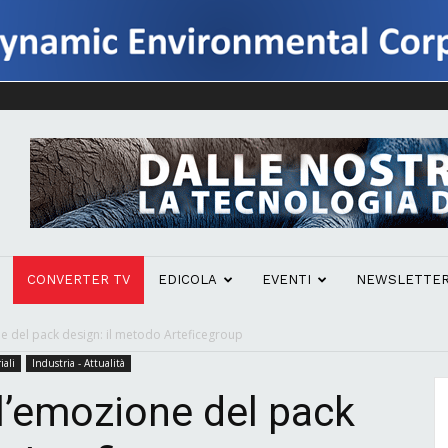
CONVERTER TV
EDICOLA
EVENTI
NEWSLETTE
ne del pack design: il metodo Arteficegroup
iali
Industria - Attualità
ll’emozione del pack