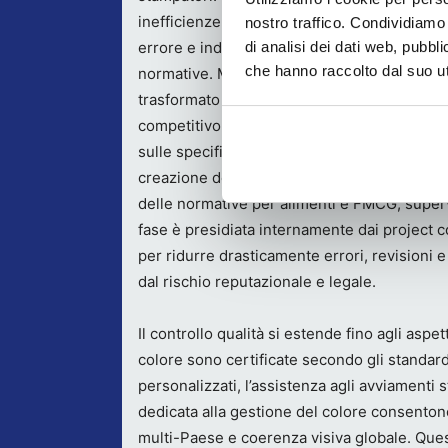
inefficienze, allunga i tempi, aumenta i risch
nostro traffico. Condividiamo 
di analisi dei dati web, pubbl
errore e indebolisce il controllo sul rispetto
che hanno raccolto dal suo uti
normative. MAD-E Packaging Solutions ha
trasformato questa criticità in un vantaggio
competitivo, industrializzando l’intera graph
sulle specifiche del singolo cliente, e misura
creazione dei layout, gestione delle declina
delle normative per alimenti e FMCG, supervi
fase è presidiata internamente dai project c
per ridurre drasticamente errori, revisioni e
dal rischio reputazionale e legale.
Il controllo qualità si estende fino agli aspet
colore sono certificate secondo gli standard 
personalizzati, l’assistenza agli avviamenti 
dedicata alla gestione del colore consentono 
multi-Paese e coerenza visiva globale. Ques