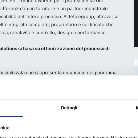
he. Per i brand owner e per i professionisti del
ifferenza tra un fornitore e un partner industriale
sabilità dell’intero processo. Arteficegroup, attraverso
llo integrato completo, proprietario e certificato che
ica, creatività e controllo, design e performance.
lutions si basa su ottimizzazione del processo di
specializzata che rappresenta un unicum nel panorama
ckaging design e artwork management
in un
ficato e totalmente controllato, che offre una
rafico per rispondere rapidamente a tutte le procedure
Dettagli
fici è
ookie
ici e
era
nalizzare contenuti ed annunci, per fornire funzionalità dei socia