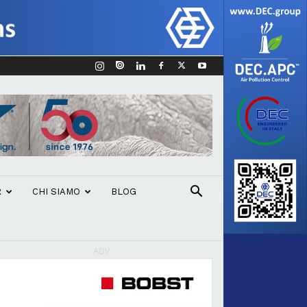
R
CHI SIAMO
BLOG
ADV