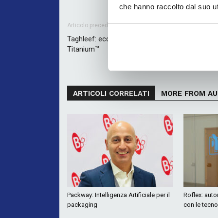
che hanno raccolto dal suo uti
Articolo precedente
Taghleef: ecco l’estensione della linea di prodot
Titanium™
ARTICOLI CORRELATI
MORE FROM A
Packway: Intelligenza Artificiale per il
Roflex: auto
packaging
con le tecn