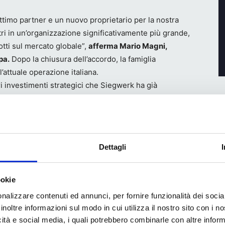
ottimo partner e un nuovo proprietario per la nostra
tri in un’organizzazione significativamente più grande,
otti sul mercato globale”,
afferma Mario Magni,
pa.
Dopo la chiusura dell’accordo, la famiglia
’attuale operazione italiana.
i investimenti strategici che Siegwerk ha già
la sua posizione come fornitore di inchiostri a gamma
lare alcun dettaglio finanziario.
Dettagli
ookie
nalizzare contenuti ed annunci, per fornire funzionalità dei socia
ebook
WhatsApp
inoltre informazioni sul modo in cui utilizza il nostro sito con i 
icità e social media, i quali potrebbero combinarle con altre inform