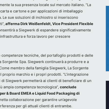
mente la sua presenza locale sul mercato italiano. “La
carta e cartone e per applicazioni di imballaggio
a. Le sue soluzioni di inchiostro si inseriscono
i”,
afferma Dirk Weißenfeldt, Vice President Flexible
onsentirà a Siegwerk di espandere significativamente
 infrastruttura e forza lavoro per crescere
le competenze tecniche, del portafoglio prodotti e delle
La Sorgente Spa. Siegwerk continuerà a produrre e a
pi. Come membro della famiglia Siegwerk, La Sorgente
 proprio marchio e i propri prodotti. “L’integrazione
tri di Siegwerk permetterà ai clienti di beneficiare di un
 più ampia competenza tecnologica”,
conclude
aper & Board EMEA e Liquid Food Packaging di
retta collaborazione per garantire un’agevole
ferenza per gli attuali clienti di entrambe.