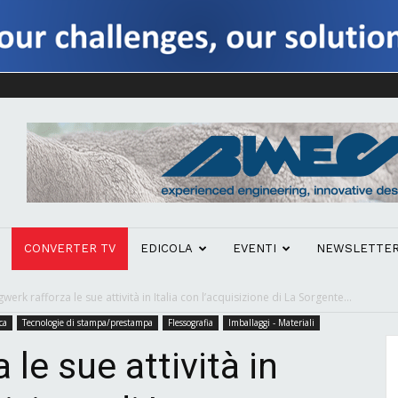
CONVERTER TV
EDICOLA
EVENTI
NEWSLETTE
gwerk rafforza le sue attività in Italia con l’acquisizione di La Sorgente...
ca
Tecnologie di stampa/prestampa
Flessografia
Imballaggi - Materiali
 le sue attività in