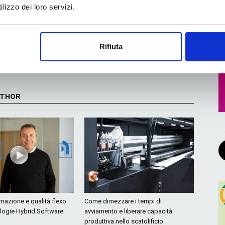
lizzo dei loro servizi.
Prossimo articolo
ti
Zincografia Empolese sostenibilità e produttività
Rifiuta
dei clienti grazie alle lastre flessografiche
CleanPrint di Asahi Photoproducts
UTHOR
mazione e qualità flexo
Come dimezzare i tempi di
ologie Hybrid Software
avviamento e liberare capacità
produttiva nello scatolificio