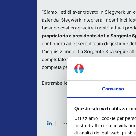
“Siamo lieti di aver trovato in Siegwerk un 
azienda. Siegwerk integrerà i nostri inchios
facendo così progredire i nostri attuali prod
proprietario e presidente de La Sorgente S
continuerà ad essere il team di gestione dell
L’acquisizione di La Sorgente Spa segue altr
completato negli ultimi anni per migliorare 
completa per il mercato del packaging.
Entrambe le parti hanno accettato di non rive
Consenso
Questo sito web utilizza i c
Utilizziamo i cookie per perso
Linkedin
Twitter
Fac
nostro traffico. Condividiamo 
di analisi dei dati web, pubbl