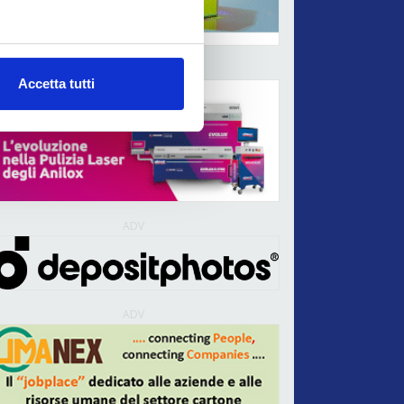
ADV
Accetta tutti
ADV
ADV