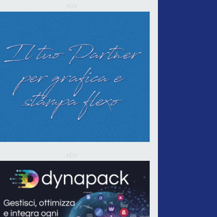
ADV
ADV