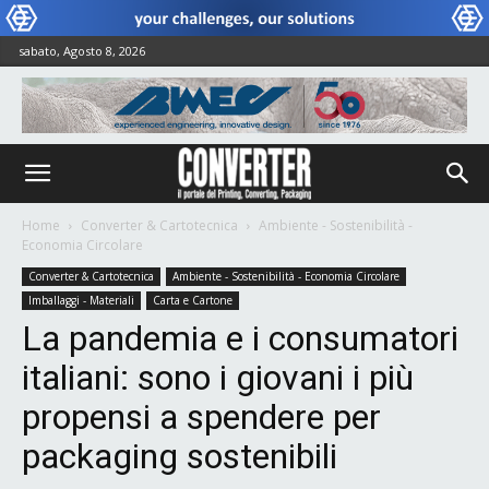
sabato, Agosto 8, 2026
Home
Converter & Cartotecnica
Ambiente - Sostenibilità -
Economia Circolare
Converter & Cartotecnica
Ambiente - Sostenibilità - Economia Circolare
Imballaggi - Materiali
Carta e Cartone
La pandemia e i consumatori
italiani: sono i giovani i più
propensi a spendere per
packaging sostenibili