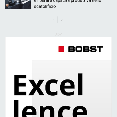
e liberare capacità produttiva nello
scatolificio
ADV