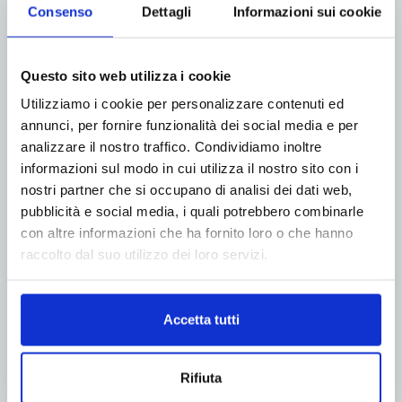
Consenso
Dettagli
Informazioni sui cookie
Linkedin
Twitter
Questo sito web utilizza i cookie
Utilizziamo i cookie per personalizzare contenuti ed
Articolo precedente
Prossimo articolo
annunci, per fornire funzionalità dei social media e per
Innovativa struttura Mono-
Seri-Art sceglie la ibrida P5 210
Materiale, completamente
di Durst per puntare ai mercati
analizzare il nostro traffico. Condividiamo inoltre
riciclabile per applicazioni di
di nicchia
informazioni sul modo in cui utilizza il nostro sito con i
Imballaggi Flessibili
nostri partner che si occupano di analisi dei dati web,
pubblicità e social media, i quali potrebbero combinarle
con altre informazioni che ha fornito loro o che hanno
ARTICOLI CORRELATI
MORE FROM AUTHOR
raccolto dal suo utilizzo dei loro servizi.
Giflex presenta la nuova governance nel
segno della continuità
Accetta tutti
Rifiuta
A tu per tu con Neni Rossini, Presidente
Giflex