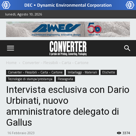
lunedì, Agosto 10, 2026
Home
Converter – Flessibili – Carta – Cartone
Converter – Flessibili – Carta – Cartone
Imballaggi - Materiali
Etichette
Tecnologie di stampa/prestampa
Flessografia
Intervista esclusiva con Dario
Urbinati, nuovo
amministratore delegato di
Gallus
16 Febbraio 2023
3374