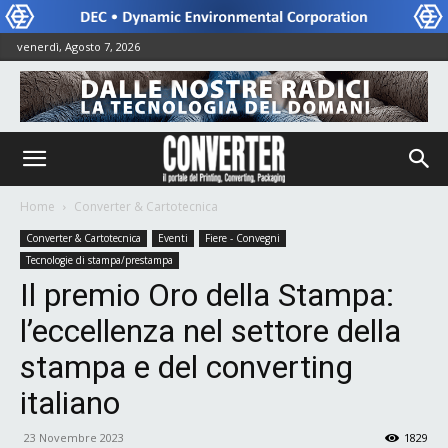
venerdì, Agosto 7, 2026
Home
Converter & Cartotecnica
Converter & Cartotecnica
Eventi
Fiere - Convegni
Tecnologie di stampa/prestampa
Il premio Oro della Stampa:
l’eccellenza nel settore della
stampa e del converting
italiano
23 Novembre 2023
1829