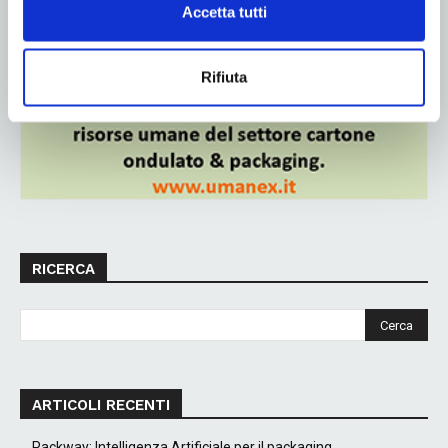
Accetta tutti
ADV
Rifiuta
RICERCA
ARTICOLI RECENTI
Packway: Intelligenza Artificiale per il packaging