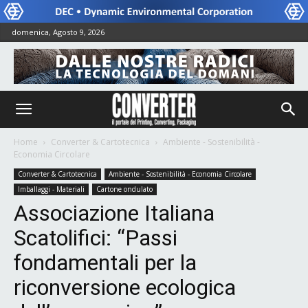
domenica, Agosto 9, 2026
Home
Converter & Cartotecnica
Ambiente - Sostenibilità -
Economia Circolare
Converter & Cartotecnica
Ambiente - Sostenibilità - Economia Circolare
Imballaggi - Materiali
Cartone ondulato
Associazione Italiana
Scatolifici: “Passi
fondamentali per la
riconversione ecologica