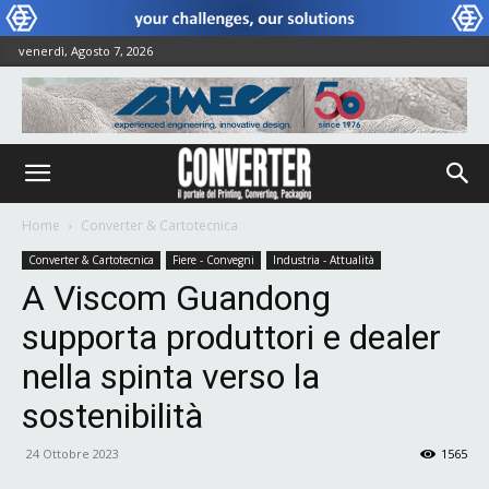
venerdì, Agosto 7, 2026
Home
Converter & Cartotecnica
Converter & Cartotecnica
Fiere - Convegni
Industria - Attualità
A Viscom Guandong
supporta produttori e dealer
nella spinta verso la
sostenibilità
24 Ottobre 2023
1565