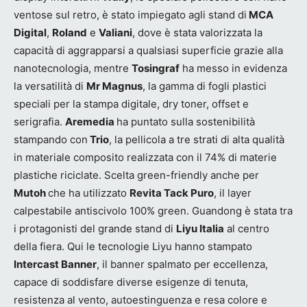
ventose sul retro, è stato impiegato agli stand di
MCA
Digital
,
Roland
e
Valiani
, dove è stata valorizzata la
capacità di aggrapparsi a qualsiasi superficie grazie alla
nanotecnologia, mentre
Tosingraf
ha messo in evidenza
la versatilità di
Mr Magnus
, la gamma di fogli plastici
speciali per la stampa digitale, dry toner, offset e
serigrafia.
Aremedia
ha puntato sulla sostenibilità
stampando con
Trio
, la pellicola a tre strati di alta qualità
in materiale composito realizzata con il 74% di materie
plastiche riciclate. Scelta green-friendly anche per
Mutoh
che ha utilizzato
Revita Tack Puro
, il layer
calpestabile antiscivolo 100% green. Guandong è stata tra
i protagonisti del grande stand di
Liyu Italia
al centro
della fiera. Qui le tecnologie Liyu hanno stampato
Intercast Banner
, il banner spalmato per eccellenza,
capace di soddisfare diverse esigenze di tenuta,
resistenza al vento, autoestinguenza e resa colore e