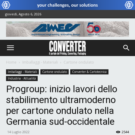
giovedì, Agosto 6, 2026
Home
Imballaggi - Materiali
Cartone ondulato
Imballaggi - Materiali
Cartone ondulato
Converter & Cartotecnica
Industria - Attualità
Progroup: inizio lavori dello
stabilimento ultramoderno
per cartone ondulato nella
Germania sud-occidentale
14 Luglio 2022
2544