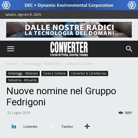
sabato, Agosto 8, 2026
Home
Imballaggi - Materiali
Carta e Cartone
Imballaggi - Materiali
Carta e Cartone
Converter & Cartotecnica
Industria - Attualità
Nuove nomine nel Gruppo
Fedrigoni
22 Luglio 2019
5699
Linkedin
Twitter