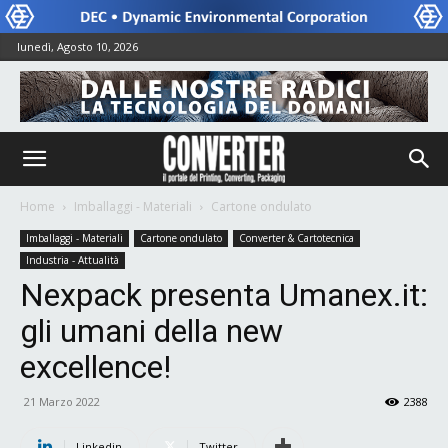
lunedì, Agosto 10, 2026
Home
Imballaggi - Materiali
Cartone ondulato
Imballaggi - Materiali
Cartone ondulato
Converter & Cartotecnica
Industria - Attualità
Nexpack presenta Umanex.it:
gli umani della new
excellence!
21 Marzo 2022
2388
Linkedin
Twitter