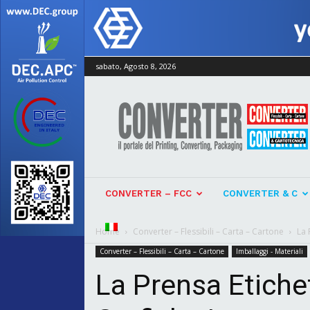
sabato, Agosto 8, 2026
Converter
CONVERTER – FCC
CONVERTER & C
Home
Converter – Flessibili – Carta – Cartone
La 
Converter – Flessibili – Carta – Cartone
Imballaggi - Materiali
La Prensa Etiche