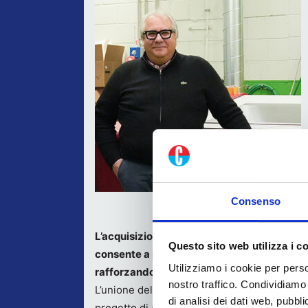
Consenso
L’acquisizione di Grafiche Lama è il risult
Questo sito web utilizza i c
consente a La Prensa di perseguire un pian
Utilizziamo i cookie per perso
rafforzando il proprio posizionamento com
nostro traffico. Condividiamo 
L’unione delle due realtà permetterà di comp
di analisi dei dati web, pubbl
progetto di
Business Continuity e di Disaste