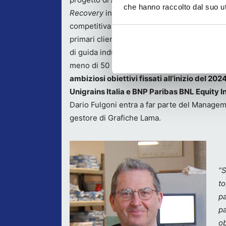
che hanno raccolto dal suo uti
Recovery
in misura tale da rafforzare la pos
competitiva del gruppo nei confronti di alcu
primari clienti internazionali, mantenendo un
di guida industriali fra i siti produttivi distant
meno di 50 Km. L’operazione è inoltre in line
ambiziosi obiettivi fissati all’inizio del 20
Unigrains Italia e BNP Paribas BNL Equity 
Dario Fulgoni entra a far parte del Managem
gestore di Grafiche Lama.
“S
to
pa
pa
ob