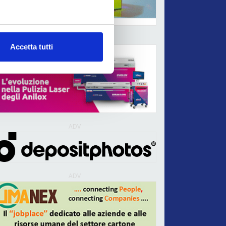
ADV
Accetta tutti
ADV
ADV