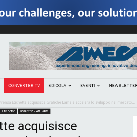
CONVERTER TV
EDICOLA
EVENTI
NEWSLETTE
Prensa Etichette acquisisce Grafiche Lama e accelera lo sviluppo nel mercato...
Etichette
Industria - Attualità
tte acquisisce