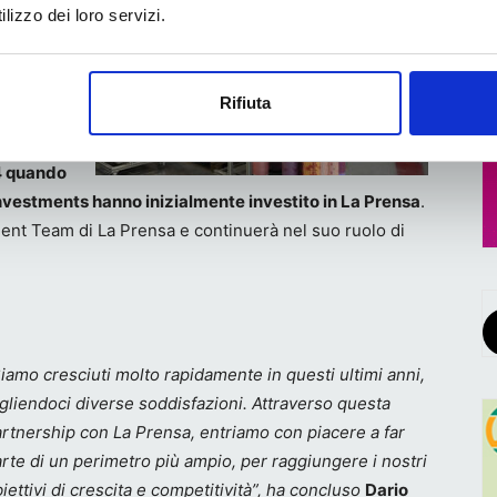
lizzo dei loro servizi.
izione
ni
itarietà
Rifiuta
i fra loro
a con gli
24 quando
Investments hanno inizialmente investito in La Prensa
.
ent Team di La Prensa e continuerà nel suo ruolo di
iamo cresciuti molto rapidamente in questi ultimi anni,
gliendoci diverse soddisfazioni. Attraverso questa
rtnership con La Prensa, entriamo con piacere a far
rte di un perimetro più ampio, per raggiungere i nostri
iettivi di crescita e competitività”, ha concluso
Dario