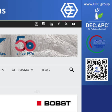
R
CHI SIAMO
BLOG
ADV