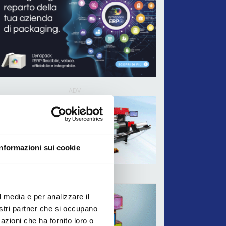
ADV
Informazioni sui cookie
ADV
l media e per analizzare il
nostri partner che si occupano
azioni che ha fornito loro o