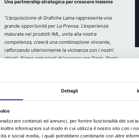
Una partnership strategica per crescere insieme
“L’acquisizione di Grafiche Lama rappresenta una
grande opportunità per La Prensa. L’esperienza
maturata nei prodotti IML, unita alla nostra
competenza, creerà una combinazione vincente,
rafforzando ulteriormente la vicinanza con i nostri
clienti. Siamo entusiasti di lavorare con Dario, Paola
e tutto il team di Grafiche Lama per sviluppare
insieme un percorso di crescita sostenibile e
innovativo”, ha commentato
Emanuele Delfino,
Presidente di La Prensa
.
Dettagli
ato di una visione complementare e condivisa, che
ookie
o strategico di crescita e consolidamento settoriale,
nalizzare contenuti ed annunci, per fornire funzionalità dei socia
petitivo
.
inoltre informazioni sul modo in cui utilizza il nostro sito con i 
letare il
icità e social media, i quali potrebbero combinarle con altre inform
r