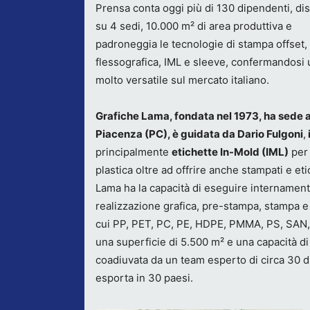
Prensa conta oggi più di 130 dipendenti, dist
su 4 sedi, 10.000 m² di area produttiva e
padroneggia le tecnologie di stampa offset
flessografica, IML e sleeve, confermandosi 
molto versatile sul mercato italiano.
Grafiche Lama, fondata nel 1973, ha sede 
Piacenza (PC), è guidata da Dario Fulgoni
,
principalmente
etichette In-Mold (IML)
per 
plastica oltre ad offrire anche stampati e eti
Lama ha la capacità di eseguire internament
realizzazione grafica, pre-stampa, stampa e f
cui PP, PET, PC, PE, HDPE, PMMA, PS, SAN,
una superficie di 5.500 m² e una capacità di
coadiuvata da un team esperto di circa 30 dip
esporta in 30 paesi.