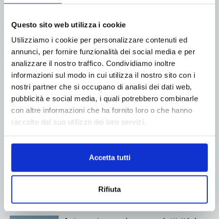
Articolo precedente
Prossimo articolo
Questo sito web utilizza i cookie
Posa della prima pietra per il
Il cambiamento climatico è la
Utilizziamo i cookie per personalizzare contenuti ed
nuovo stabilimento per la
preoccupazione principale per
annunci, per fornire funzionalità dei social media e per
produzione di cartone
gli Europei, lo dice uno studio!
analizzare il nostro traffico. Condividiamo inoltre
ondulato Progroup in Italia
informazioni sul modo in cui utilizza il nostro sito con i
nostri partner che si occupano di analisi dei dati web,
pubblicità e social media, i quali potrebbero combinarle
ARTICOLI CORRELATI
MORE FROM AUTHOR
con altre informazioni che ha fornito loro o che hanno
raccolto dal suo utilizzo dei loro servizi.
Giflex presenta la nuova governance nel
segno della continuità
Accetta tutti
A tu per tu con Neni Rossini, Presidente
Giflex
Rifiuta