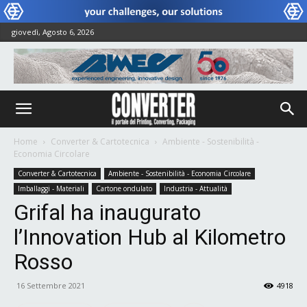
giovedì, Agosto 6, 2026
Home
Converter & Cartotecnica
Ambiente - Sostenibilità -
Economia Circolare
Converter & Cartotecnica
Ambiente - Sostenibilità - Economia Circolare
Imballaggi - Materiali
Cartone ondulato
Industria - Attualità
Grifal ha inaugurato
l’Innovation Hub al Kilometro
Rosso
16 Settembre 2021
4918