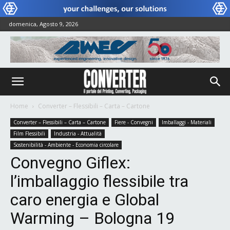
domenica, Agosto 9, 2026
Home
Converter – Flessibili – Carta – Cartone
Converter – Flessibili – Carta – Cartone
Fiere - Convegni
Imballaggi - Materiali
Film Flessibili
Industria - Attualità
Sostenibilità - Ambiente - Economia circolare
Convegno Giflex:
l’imballaggio flessibile tra
caro energia e Global
Warming – Bologna 19