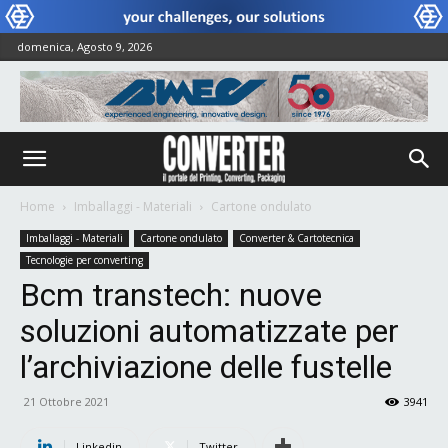
domenica, Agosto 9, 2026
Home
Imballaggi - Materiali
Cartone ondulato
Imballaggi - Materiali
Cartone ondulato
Converter & Cartotecnica
Tecnologie per converting
Bcm transtech: nuove
soluzioni automatizzate per
l’archiviazione delle fustelle
21 Ottobre 2021
3941
Linkedin
Twitter