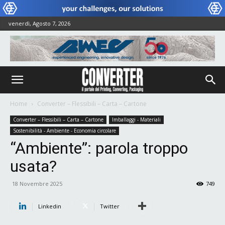
venerdì, Agosto 7, 2026
Home
Converter – Flessibili – Carta – Cartone
Converter – Flessibili – Carta – Cartone
Imballaggi - Materiali
Sostenibilità - Ambiente - Economia circolare
“Ambiente”: parola troppo
usata?
18 Novembre 2025
749
Linkedin
Twitter