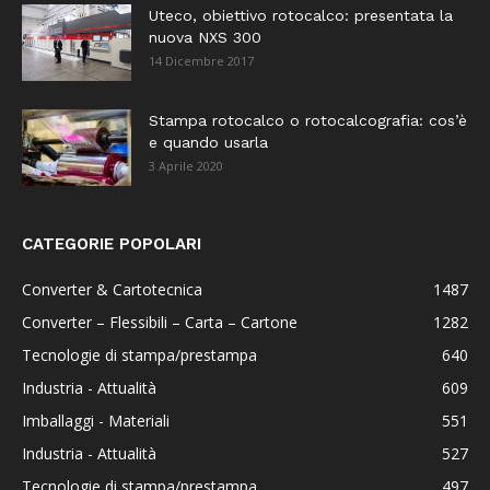
Uteco, obiettivo rotocalco: presentata la
nuova NXS 300
14 Dicembre 2017
Stampa rotocalco o rotocalcografia: cos’è
e quando usarla
3 Aprile 2020
CATEGORIE POPOLARI
Converter & Cartotecnica
1487
Converter – Flessibili – Carta – Cartone
1282
Tecnologie di stampa/prestampa
640
Industria - Attualità
609
Imballaggi - Materiali
551
Industria - Attualità
527
Tecnologie di stampa/prestampa
497