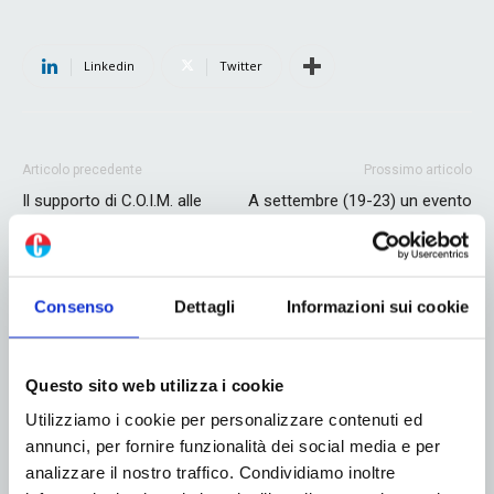
Linkedin
Twitter
Articolo precedente
Prossimo articolo
Il supporto di C.O.I.M. alle
A settembre (19-23) un evento
attività Ceflex per lo sviluppo di
live per scoprire le novità di
imballaggi monomateriale in
GDM, leader nel mercato
polipropilene riciclato
macchine converting e
packaging per prodotti igienici
Consenso
Dettagli
Informazioni sui cookie
monouso
Questo sito web utilizza i cookie
ARTICOLI CORRELATI
MORE FROM AUTHOR
Utilizziamo i cookie per personalizzare contenuti ed
annunci, per fornire funzionalità dei social media e per
Giflex presenta la nuova governance nel
analizzare il nostro traffico. Condividiamo inoltre
segno della continuità