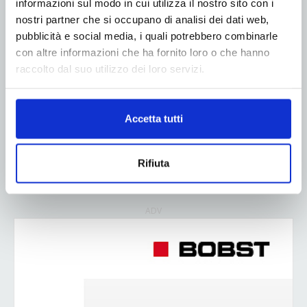
informazioni sul modo in cui utilizza il nostro sito con i
nostri partner che si occupano di analisi dei dati web,
pubblicità e social media, i quali potrebbero combinarle
A tu per tu con Neni Rossini, Presidente
con altre informazioni che ha fornito loro o che hanno
Giflex
raccolto dal suo utilizzo dei loro servizi.
Automazione, colore e produttività: la
Accetta tutti
partnership vincente tra ISMA Color e
Hybrid Software
Rifiuta
ADV