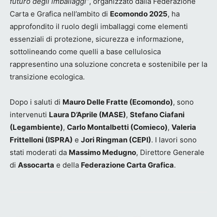
futuro degli imballaggi”
, organizzato dalla Federazione
Carta e Grafica nell’ambito di
Ecomondo 2025
, ha
approfondito il ruolo degli imballaggi come elementi
essenziali di protezione, sicurezza e informazione,
sottolineando come quelli a base cellulosica
rappresentino una soluzione concreta e sostenibile per la
transizione ecologica.
Dopo i saluti di
Mauro Delle Fratte (Ecomondo)
, sono
intervenuti
Laura D’Aprile (MASE)
,
Stefano Ciafani
(Legambiente)
,
Carlo Montalbetti (Comieco)
,
Valeria
Frittelloni (ISPRA)
e
Jori Ringman (CEPI)
. I lavori sono
stati moderati da
Massimo Medugno
, Direttore Generale
di
Assocarta
e della
Federazione Carta Grafica
.