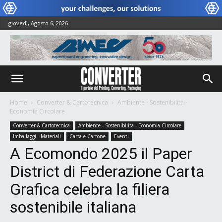
giovedì, Agosto 6, 2026
Home
Converter & Cartotecnica
Ambiente - Sostenibilità -
Economia Circolare
Converter & Cartotecnica
Ambiente - Sostenibilità - Economia Circolare
Imballaggi - Materiali
Carta e Cartone
Eventi
A Ecomondo 2025 il Paper
District di Federazione Carta
Grafica celebra la filiera
sostenibile italiana