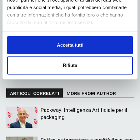
pubblicità e social media, i quali potrebbero combinarle
con altre informazioni che ha fornito loro o che hanno
Linkedin
Twitter
raccolto dal suo utilizzo dei loro servizi.
Accetta tutti
Articolo precedente
Prossimo articolo
Smurfit Kappa Italia: arredi in
COIM: inaugurato un nuovo
cartone ondulato per il
magazzino automatizzato e
Rifiuta
Festivaletteratura di Mantova
autoportante
ARTICOLI CORRELATI
MORE FROM AUTHOR
Packway: Intelligenza Artificiale per il
packaging
Roflex: automazione e qualità flexo con