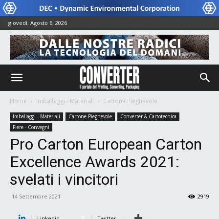
giovedì, Agosto 6, 2026
Home
Imballaggi - Materiali
Cartone Pieghevole
Imballaggi - Materiali
Cartone Pieghevole
Converter & Cartotecnica
Fiere - Convegni
Pro Carton European Carton
Excellence Awards 2021:
svelati i vincitori
14 Settembre 2021
2919
Linkedin
Twitter