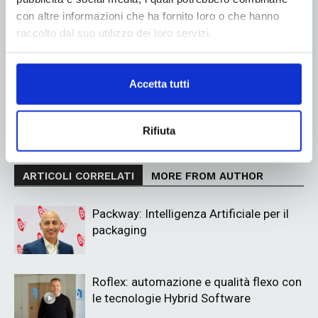
con altre informazioni che ha fornito loro o che hanno
raccolto dal suo utilizzo dei loro servizi.
Articolo precedente
Prossimo articolo
Il successo della
OneMorePack 2022: ecco i
Accetta tutti
partecipazione di AIMSC
vincitori del concorso di
all’ultima Print4All!
Packaging Design promosso
da Grafica Metelliana
Rifiuta
ARTICOLI CORRELATI
MORE FROM AUTHOR
Packway: Intelligenza Artificiale per il
packaging
Roflex: automazione e qualità flexo con
le tecnologie Hybrid Software