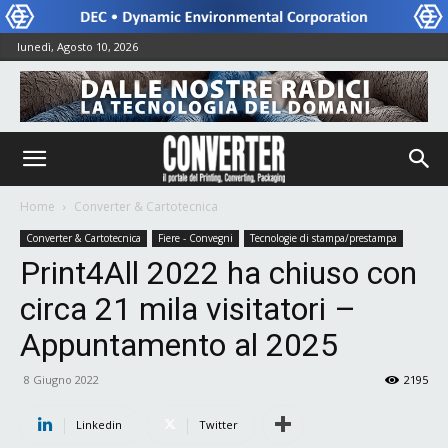
lunedì, Agosto 10, 2026
Home
Converter & Cartotecnica
Converter & Cartotecnica
Fiere - Convegni
Tecnologie di stampa/prestampa
Print4All 2022 ha chiuso con
circa 21 mila visitatori –
Appuntamento al 2025
8 Giugno 2022
2195
Linkedin
Twitter