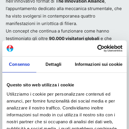
nell’innovativo format di
The Innovation Alliance
,
l’appuntamento dedicato alla meccanica strumentale, che
ha visto svolgersi in contemporanea quattro
manifestazioni in un’ottica di filiera.
Un concept che continua a funzionare come hanno
testimoniato gli oltre
90.000 visitatori globali
e che
rappresenta un momento unico per scoprire il meglio
delle tecnologie destinate all’industria manifatturiera.
Consenso
Dettagli
Informazioni sui cookie
The Innovation Alliance
– di cui fanno parte Print4All,
Ipack-Ima, Greenplast e Intralogistica Italia – tornerà con
la stessa composizione
dal 27 al 30 maggio 2025,
Questo sito web utilizza i cookie
sempre a Fiera Milano.
Utilizziamo i cookie per personalizzare contenuti ed
annunci, per fornire funzionalità dei social media e per
analizzare il nostro traffico. Condividiamo inoltre
informazioni sul modo in cui utilizza il nostro sito con i
nostri partner che si occupano di analisi dei dati web,
Linkedin
Twitter
pubblicità e social media, i quali potrebbero combinarle