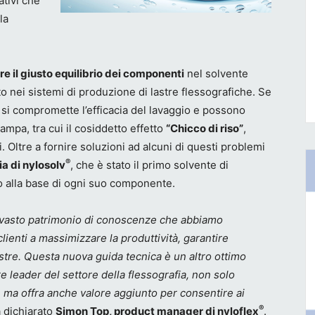
ativi che
la
e il giusto equilibrio dei componenti
nel solvente
to nei sistemi di produzione di lastre flessografiche. Se
 si compromette l’efficacia del lavaggio e possono
tampa, tra cui il cosiddetto effetto
“Chicco di riso”
,
. Oltre a fornire soluzioni ad alcuni di questi problemi
®
ia di nylosolv
, che è stato il primo solvente di
io alla base di ogni suo componente.
 vasto patrimonio di conoscenze che abbiamo
lienti a massimizzare la produttività, garantire
lastre. Questa nuova guida tecnica è un altro ottimo
e leader del settore della flessografia, non solo
a, ma offra anche valore aggiunto per consentire ai
®
 dichiarato
Simon Top, product manager di nyloflex
.