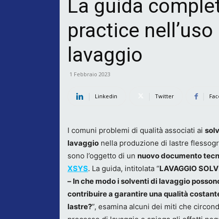
La guida complet
practice nell’uso 
lavaggio
1 Febbraio 2023
Linkedin
Twitter
Fac
I comuni problemi di qualità associati ai
solv
lavaggio
nella produzione di lastre flessog
sono l’oggetto di un
nuovo documento tecn
XSYS
. La guida, intitolata “
LAVAGGIO SOLVE
– In che modo i solventi di lavaggio posson
contribuire a garantire una qualità costant
lastre?
”, esamina alcuni dei miti che circond