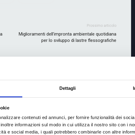
Prossimo articolo
va
Miglioramenti dell’impronta ambientale quotidiana
per lo sviluppo di lastre flessografiche
UTHOR
Dettagli
ookie
nalizzare contenuti ed annunci, per fornire funzionalità dei socia
inoltre informazioni sul modo in cui utilizza il nostro sito con i 
con Neni Rossini,
Automazione, colore e produttività: la
iflex
partnership vincente tra ISMA Color e
icità e social media, i quali potrebbero combinarle con altre inform