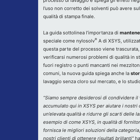
processo di lavaggio e spiega gli effetti neg
l’uso non corretto dei solventi può avere sul
qualità di stampa finale.
La guida sottolinea l’importanza di
mantener
®
speciale come nylosolv
A di XSYS, utilizza
questa parte del processo viene trascurata,
verificarsi numerosi problemi di qualità in s
fuori registro o punti mancanti nei mezzitoni
comuni, la nuova guida spiega anche la
stor
lavaggio senza cloro sul mercato, e lo stud
“Siamo sempre desiderosi di condividere il
accumulato qui in XSYS per aiutare i nostri c
un’elevata qualità e ridurre gli scarti delle 
esempio di come XSYS, in qualità di fornitor
fornisca le migliori soluzioni della categori
nostri clienti di ottenere risultati brillanti”
ha