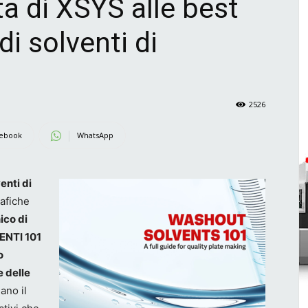
a di XSYS alle best
di solventi di
2526
ebook
WhatsApp
enti di
rafiche
ico di
NTI 101
o
e delle
ano il