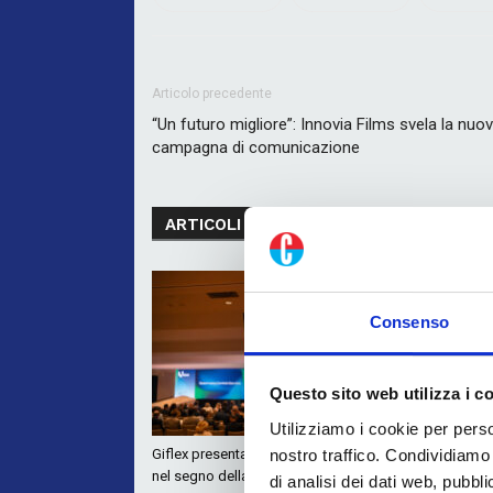
Articolo precedente
“Un futuro migliore”: Innovia Films svela la nuo
campagna di comunicazione
ARTICOLI CORRELATI
MORE FROM A
Consenso
Questo sito web utilizza i c
Utilizziamo i cookie per perso
nostro traffico. Condividiamo 
Giflex presenta la nuova governance
A tu per tu 
nel segno della continuità
Presidente G
di analisi dei dati web, pubbl