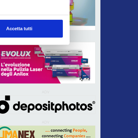
Accetta tutti
ADV
ADV
ADV