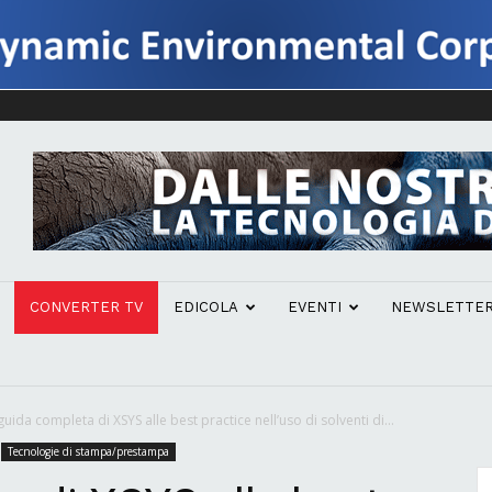
CONVERTER TV
EDICOLA
EVENTI
NEWSLETTE
guida completa di XSYS alle best practice nell’uso di solventi di...
Tecnologie di stampa/prestampa