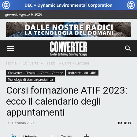
giovedì, Agosto 6, 2026
Home
Converter – Flessibili – Carta – Cartone
Converter – Flessibili – Carta – Cartone
Industria - Attualità
Tecnologie di stampa/prestampa
Corsi formazione ATIF 2023:
ecco il calendario degli
appuntamenti
31 Gennaio 2023
1838
Linkedin
Twitter