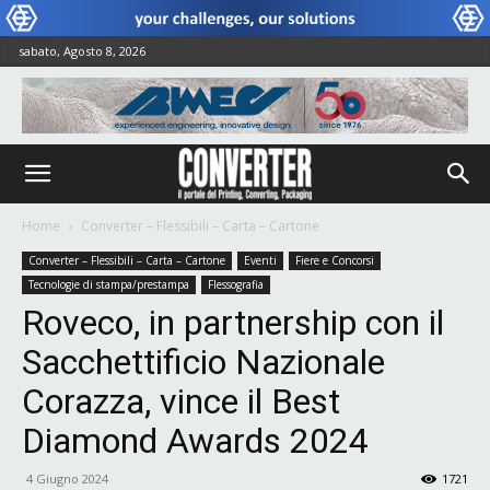
sabato, Agosto 8, 2026
Home
Converter – Flessibili – Carta – Cartone
Converter – Flessibili – Carta – Cartone
Eventi
Fiere e Concorsi
Tecnologie di stampa/prestampa
Flessografia
Roveco, in partnership con il
Sacchettificio Nazionale
Corazza, vince il Best
Diamond Awards 2024
4 Giugno 2024
1721