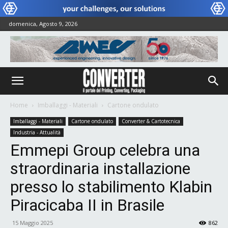
domenica, Agosto 9, 2026
Home
Imballaggi - Materiali
Cartone ondulato
Imballaggi - Materiali
Cartone ondulato
Converter & Cartotecnica
Industria - Attualità
Emmepi Group celebra una
straordinaria installazione
presso lo stabilimento Klabin
Piracicaba II in Brasile
15 Maggio 2025
862