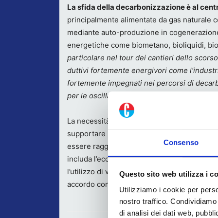
La sfida della decarbonizzazione è al centr
principalmente alimentate da gas naturale con
mediante auto-produzione in cogenerazione, 
energetiche come biometano, bioliquidi, bi
particolare nel tour dei cantieri dello scorso
duttivi fortemente energivori come l’industria
fortemente impegnati nei percorsi di decar
per le oscillazioni del costo del gas”
si affe
La necessità di accrescere la competitività de
supportare il processo di decarbonizzazione
Consenso
essere raggiunti adottando una strategia dive
includa l’economia circolare, l’uso di combus
l’utilizzo di vettori energetici innovativi. È
Questo sito web utilizza i c
accordo con il GSE e con il CIB Consorzio It
Utilizziamo i cookie per perso
nostro traffico. Condividiamo 
di analisi dei dati web, pubbl