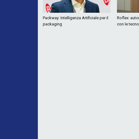
Packway: Intelligenza Artificiale per il
Roflex: auto
packaging
con le tecn