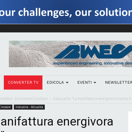
CONVERTER TV
EDICOLA
EVENTI
NEWSLETTE
nibilità - Economia Circolare
Assocarta: “La manifattura energivora rischia il
ircolare
Industria - Attualità
anifattura energivora