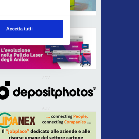
ADV
Accetta tutti
ADV
ADV