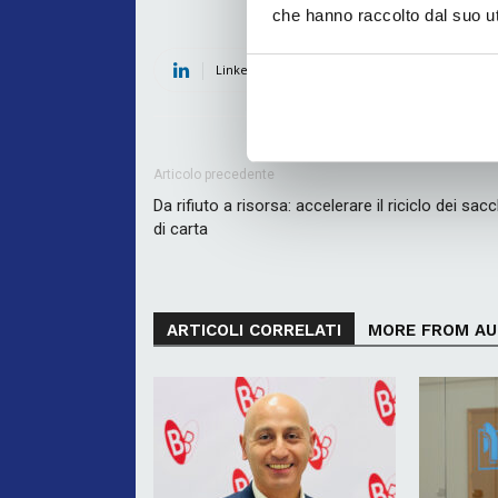
che hanno raccolto dal suo uti
Linkedin
Twitter
Fac
Articolo precedente
Da rifiuto a risorsa: accelerare il riciclo dei sacc
di carta
ARTICOLI CORRELATI
MORE FROM A