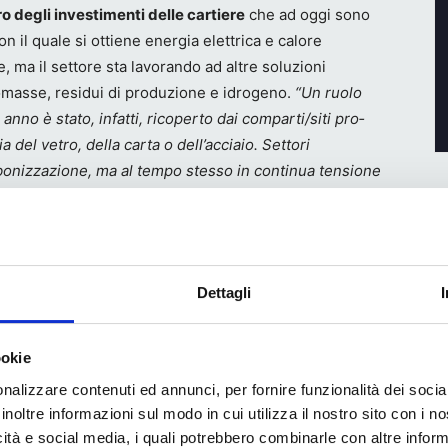
o degli investimenti delle cartiere
che ad oggi sono
 il quale si ottiene energia elettrica e calore
ma il settore sta lavorando ad altre soluzioni
omasse, residui di produzione e idrogeno.
“Un ruolo
 anno è stato, infatti, ricoperto dai comparti/siti pro­
 del vetro, della carta o dell’acciaio. Settori
bonizzazione, ma al tempo stesso in continua tensione
rma nel Report presentato da Legambiente.
ll’industria italiana, ridurre i costi energetici e
 dei settori hard to abate sono obiettivi che possono
Dettagli
rsificata che, oltre all’efficientamento energetico,
tibili low carbon, l’elettrificazione dei consumi e
 con questo obiettivo che Assocarta ha sottoscritto un
ookie
aliano Biogas per il biometano agricolo.
nalizzare contenuti ed annunci, per fornire funzionalità dei socia
inoltre informazioni sul modo in cui utilizza il nostro sito con i 
icità e social media, i quali potrebbero combinarle con altre inform