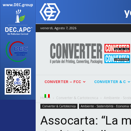
venerdì, Agosto 7, 2026
Converter
CONVERTER – FCC
CONVERTER & C
Home
Converter & Cartotecnica
Ambiente - Soste
Converter & Cartotecnica
Ambiente - Sostenibilità - Economia C
Assocarta: “La m