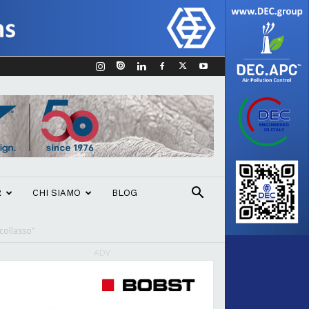
R
CHI SIAMO
BLOG
 collasso”
ADV