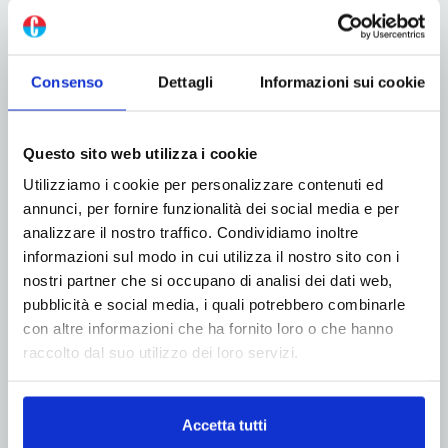
Consenso
Dettagli
Informazioni sui cookie
Koenig & Bauer punta sulla flexo ai
Technology Days 2026
Questo sito web utilizza i cookie
9 Giugno 2026
Utilizziamo i cookie per personalizzare contenuti ed
annunci, per fornire funzionalità dei social media e per
In occasione dei Technology Days 2026, andati in
analizzare il nostro traffico. Condividiamo inoltre
scena il 21 e 22 aprile presso la sede di Würzburg, in
informazioni sul modo in cui utilizza il nostro sito con i
Germania, Koenig & Bauer ha acceso i riflettori sulla
nostri partner che si occupano di analisi dei dati web,
tecnologia flessografica, presentando in anteprima
pubblicità e social media, i quali potrebbero combinarle
mondiale il nuovo sistema EasyTronic...
con altre informazioni che ha fornito loro o che hanno
Leggi di più
raccolto dal suo utilizzo dei loro servizi.
Accetta tutti