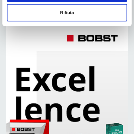
1
2
3
Rifiuta
ADV