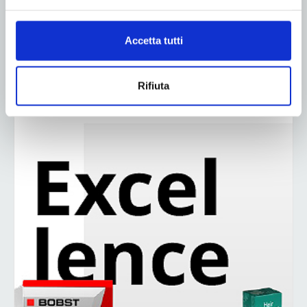
60
61
62
Accetta tutti
ADV
Rifiuta