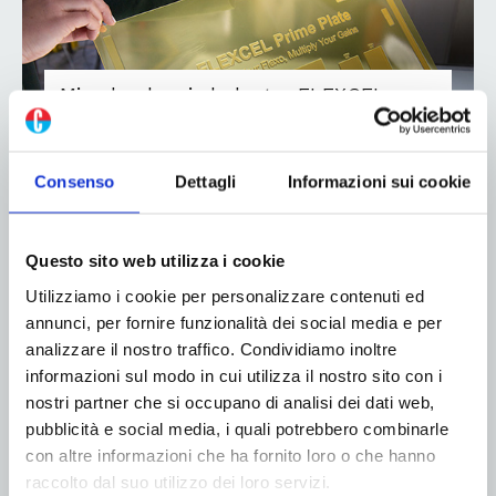
Miraclon lancia le lastre FLEXCEL
Prime
16 Marzo 2026
Consenso
Dettagli
Informazioni sui cookie
Miraclon ha annunciato il lancio globale delle lastre
FLEXCEL Prime, a oggi la tecnologia più avanzata
Questo sito web utilizza i cookie
dell’azienda. Progettata per mantenere le specifiche
da leader di settore delle lastre FLEXCEL NX,
Utilizziamo i cookie per personalizzare contenuti ed
FLEXCEL Prime introduce nuove caratteristiche
annunci, per fornire funzionalità dei social media e per
orientate alle prestazioni che...
analizzare il nostro traffico. Condividiamo inoltre
informazioni sul modo in cui utilizza il nostro sito con i
Leggi di più
nostri partner che si occupano di analisi dei dati web,
pubblicità e social media, i quali potrebbero combinarle
con altre informazioni che ha fornito loro o che hanno
raccolto dal suo utilizzo dei loro servizi.