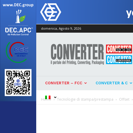
domenica, Agosto 9, 2026
Converter
CONVERTER – FCC
CONVERTER & C
Home
Tecnologie di stampa/prestampa
Offset