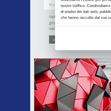
10 Giugno 2021
nostro traffico. Condividiamo 
di analisi dei dati web, pubbl
Nella giornata mondiale dedicata alla 
che hanno raccolto dal suo uti
gruppo storico nel settore della stampa
Inkmaker Group di San Gillio in provinci
Leggi di più