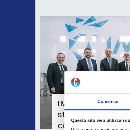
IM GROUP: nuovo
Consenso
strategie per u
Questo sito web utilizza i c
colori
Utilizziamo i cookie per perso