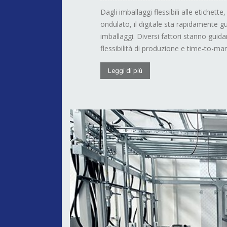
Dagli imballaggi flessibili alle etichette
ondulato, il digitale sta rapidamente 
imballaggi. Diversi fattori stanno gui
flessibilità di produzione e time-to-mark
Leggi di più