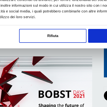
inoltre informazioni sul modo in cui utilizza il nostro sito con i 
icità e social media, i quali potrebbero combinarle con altre inform
Terra, un grande evento ha visto protagonista un
lizzo dei loro servizi.
; pianificato da circa due anni, presso la sede
a di Torino, è stato ufficialmente...
Rifiuta