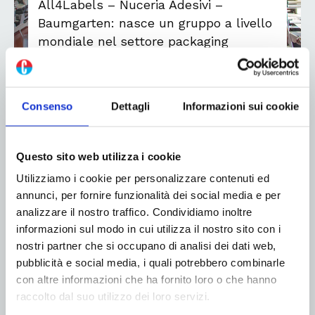
All4Labels – Nuceria Adesivi –
Baumgarten: nasce un gruppo a livello
mondiale nel settore packaging
flessibile ed etichette
3 Luglio 2018
Consenso
Dettagli
Informazioni sui cookie
La tedesca All4Labels Group GmbH, holding
operativa di un gruppo multinazionale leader nel
settore del packaging flessibile e delle etichette
Questo sito web utilizza i cookie
adesive e autoadesive, ha concluso un’operazione di
Utilizziamo i cookie per personalizzare contenuti ed
integrazione industriale con l’italiana Nuceria Adesivi
annunci, per fornire funzionalità dei social media e per
S.r.l., holding di Nuceria Group, e...
analizzare il nostro traffico. Condividiamo inoltre
informazioni sul modo in cui utilizza il nostro sito con i
Leggi di più
nostri partner che si occupano di analisi dei dati web,
pubblicità e social media, i quali potrebbero combinarle
con altre informazioni che ha fornito loro o che hanno
raccolto dal suo utilizzo dei loro servizi.
127
128
129