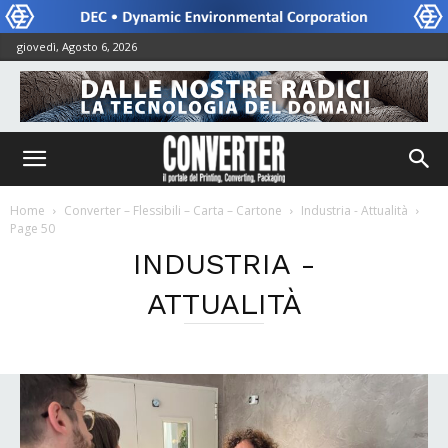
giovedì, Agosto 6, 2026
Home
Converter – Flessibili – Carta – Cartone
Industria - Attualità
Page 50
INDUSTRIA -
ATTUALITÀ