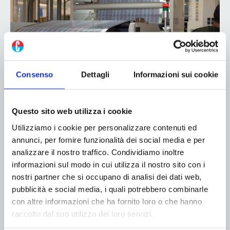
Assografici: la filiera della stampa e
del packaging sotto pressione per
shock energetico e logistico
Consenso
Dettagli
Informazioni sui cookie
31 Marzo 2026
Questo sito web utilizza i cookie
Il comparto della stampa e del packaging in carta,
Utilizziamo i cookie per personalizzare contenuti ed
cartone e flessibile rappresentato da Assografici
annunci, per fornire funzionalità dei social media e per
attraversa una fase di crescente criticità,
analizzare il nostro traffico. Condividiamo inoltre
determinata dal perdurare delle tensioni
informazioni sul modo in cui utilizza il nostro sito con i
geopolitiche nell’area del Golfo e dalle ripercussioni
nostri partner che si occupano di analisi dei dati web,
lungo le principali rotte commerciali globali,...
pubblicità e social media, i quali potrebbero combinarle
con altre informazioni che ha fornito loro o che hanno
Leggi di più
raccolto dal suo utilizzo dei loro servizi.