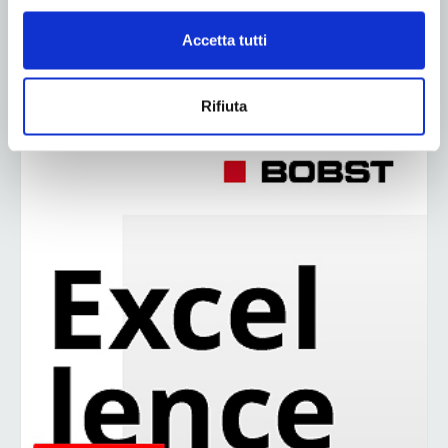
Accetta tutti
49
50
51
Rifiuta
ADV