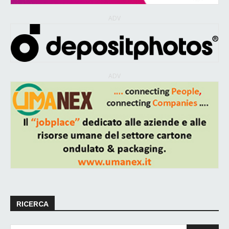
ADV
ADV
RICERCA