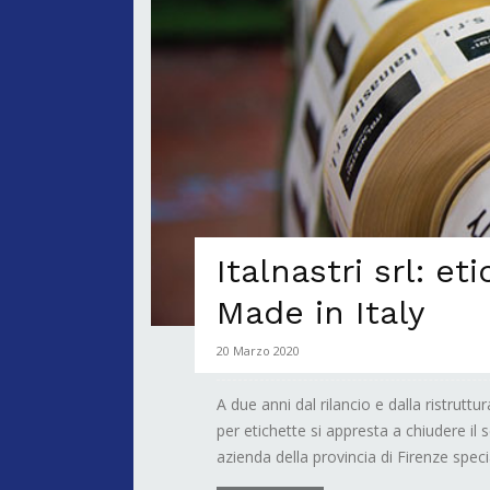
Italnastri srl: et
Made in Italy
20 Marzo 2020
A due anni dal rilancio e dalla ristruttu
per etichette si appresta a chiudere il s
azienda della provincia di Firenze specia