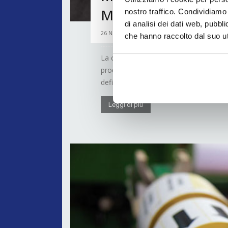
Miraclon KODAK
nostro traffico. Condividiamo 
di analisi dei dati web, pubbl
26 Novembre 2019
che hanno raccolto dal suo uti
La certificazione FLEXCEL NX è una conf
produrre lastre di alta qualità costant
definiti da Miraclon. Tra i primi clien
Leggi di più