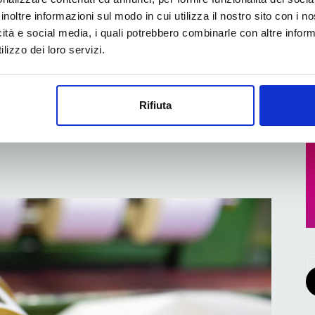
 FLEXCEL NX
inoltre informazioni sul modo in cui utilizza il nostro sito con i 
icità e social media, i quali potrebbero combinarle con altre inform
lizzo dei loro servizi.
erma ufficiale della capacità dell’azienda di
e e conformi ai rigorosi standard di produzione
Rifiuta
ti ad adottare KODAK FLEXCEL NX e primo in...