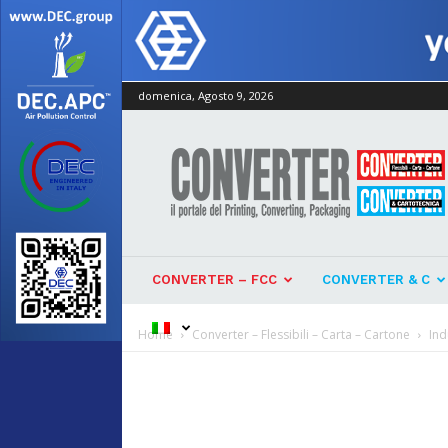
domenica, Agosto 9, 2026
Converter
CONVERTER – FCC
CONVERTER & C
Home
Converter – Flessibili – Carta – Cartone
Ind