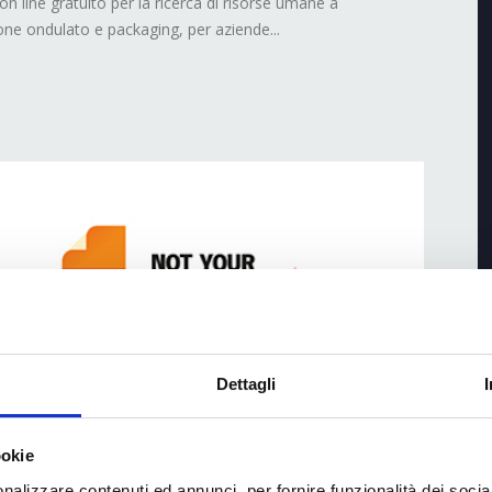
on line gratuito per la ricerca di risorse umane a
one ondulato e packaging, per aziende...
Dettagli
ookie
nalizzare contenuti ed annunci, per fornire funzionalità dei socia