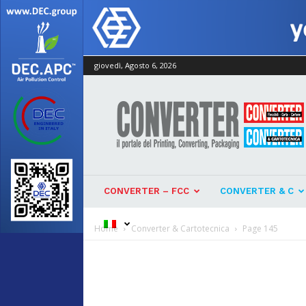
giovedì, Agosto 6, 2026
Converter
CONVERTER – FCC
CONVERTER & C
Home
Converter & Cartotecnica
Page 145