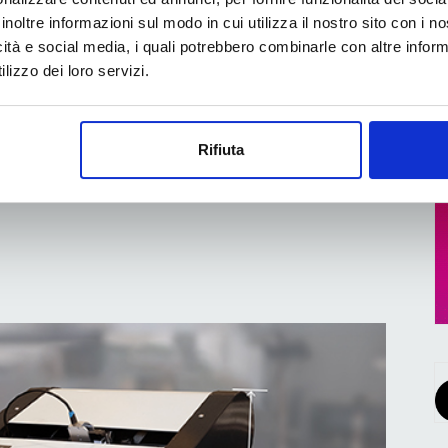
inoltre informazioni sul modo in cui utilizza il nostro sito con i 
i racconta con una
icità e social media, i quali potrebbero combinarle con altre inform
lizzo dei loro servizi.
Rifiuta
ue anni il mondo del printing si riunirà ancora una
 programma dal 27 al 30 maggio 2025. Organizzata