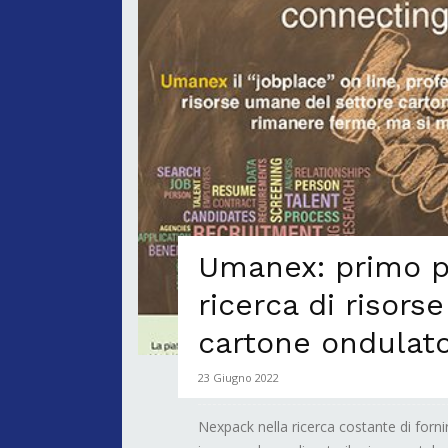
Umanex: primo po
ricerca di risor
cartone ondulat
23 Giugno 2022
Nexpack nella ricerca costante di forni