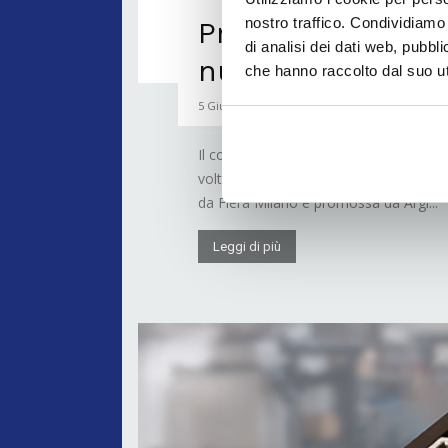
nostro traffico. Condividiamo 
Print4All 2025 s
di analisi dei dati web, pubbl
nuova immagine
che hanno raccolto dal suo uti
5 Giugno 2023
Il conto alla rovescia è partito e tra d
volta a Fiera Milano per Print4All, in
da Fiera Milano e promossa da Argi...
Leggi di più