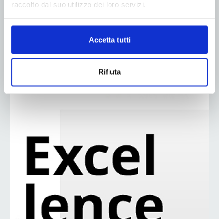
raccolto dal suo utilizzo dei loro servizi.
58
59
60
Accetta tutti
ADV
Rifiuta