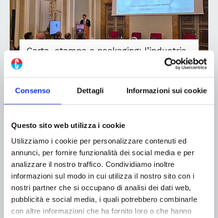
Carta, stampa e packaging: l’industria
italiana chiede meno burocrazia e più
investimenti
25 Giugno 2026
Consenso
Dettagli
Informazioni sui cookie
Si è svolta nel pomeriggio di giovedì 25 giugno,
Questo sito web utilizza i cookie
presso Palazzo Rospigliosi a Roma, l’Assemblea
Pubblica di Federazione Carta e Grafica moderata
Utilizziamo i cookie per personalizzare contenuti ed
da Celestina Dominelli de Il Sole24Ore con la
annunci, per fornire funzionalità dei social media e per
partecipazione degli Onorevoli Elisa Montemagni,
analizzare il nostro traffico. Condividiamo inoltre
firmataria della proposta di legge per l'istituzione...
informazioni sul modo in cui utilizza il nostro sito con i
nostri partner che si occupano di analisi dei dati web,
Leggi di più
pubblicità e social media, i quali potrebbero combinarle
con altre informazioni che ha fornito loro o che hanno