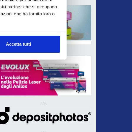
ADV
nostri partner che si occupano
azioni che ha fornito loro o
Accetta tutti
ADV
ADV