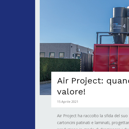
Air Project: quan
valore!
15 Aprile 2021
Air Project ha raccolto la sfida del suo
cartoncini patinati e laminati, progettan