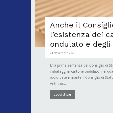
Anche il Consigl
l’esistenza dei c
ondulato e degli
24 Novembre 2022
E’ la prima sentenza del Consiglio di St
imballaggi in cartone ondulato, nel qual
ruolo determinante Il Consiglio di Stato 
Antritrust...
Leggi di più