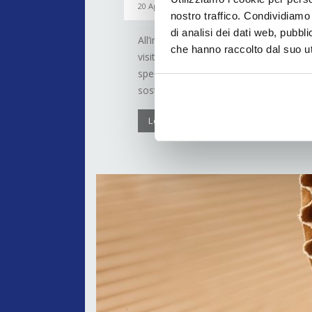
20 Aprile 2020
nostro traffico. Condividiamo 
di analisi dei dati web, pubbl
All’indirizzo www.sappi-interpack.com l’
che hanno raccolto dal suo uti
visitatori dal 6 al 31 maggio numerose 
speciali per l’imballaggio. Mentre il mo
sostenibili e cerca...
Leggi di più