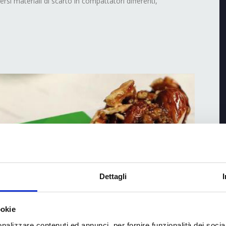
ersi materiali di scarto in compattatori differenti,
 soluzioni di
Dettagli
ibili al suo interpack
ookie
nalizzare contenuti ed annunci, per fornire funzionalità dei socia