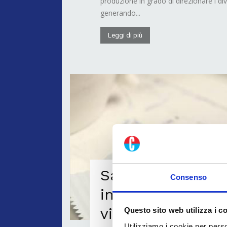
produzione in grado di direzionare i div
generando...
Leggi di più
Sappi presenterà
Consenso
imballaggi sosten
virtuale
Questo sito web utilizza i c
Utilizziamo i cookie per perso