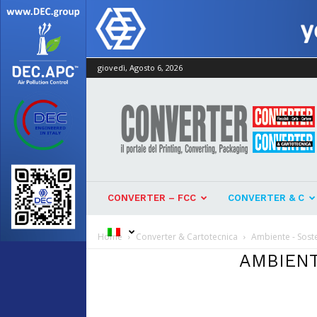
giovedì, Agosto 6, 2026
Converter
CONVERTER – FCC
CONVERTER & C
Home
Converter & Cartotecnica
Ambiente - Soste
AMBIENT