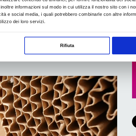
inoltre informazioni sul modo in cui utilizza il nostro sito con i 
icità e social media, i quali potrebbero combinarle con altre inform
azienda, attiva a livello mondiale, presenterà ai
lizzo dei loro servizi.
innovazioni e il suo ampio portafoglio di carte
ndo intero parla ancora di soluzioni di imballaggio
Rifiuta